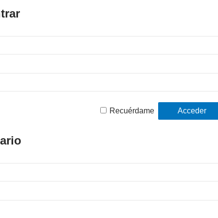
trar
Recuérdame
ario