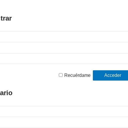
trar
Recuérdame
ario