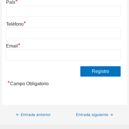
*
País
*
Teléfono
*
Email
*
Campo Obligatorio
Navegación
←
Entrada anterior
Entrada siguiente
→
de