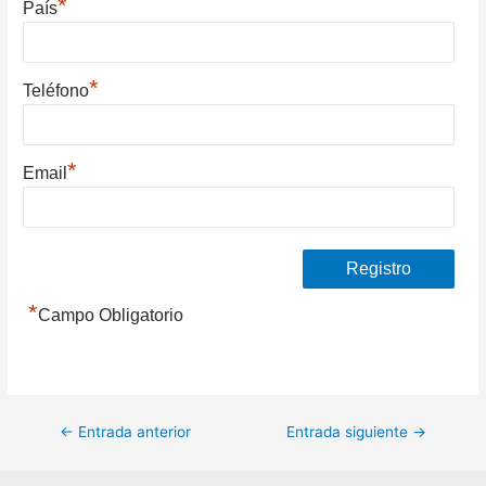
*
País
*
Teléfono
*
Email
*
Campo Obligatorio
Navegación
←
Entrada anterior
Entrada siguiente
→
de