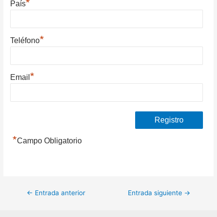
*
País
*
Teléfono
*
Email
*
Campo Obligatorio
Navegación
←
Entrada anterior
Entrada siguiente
→
de