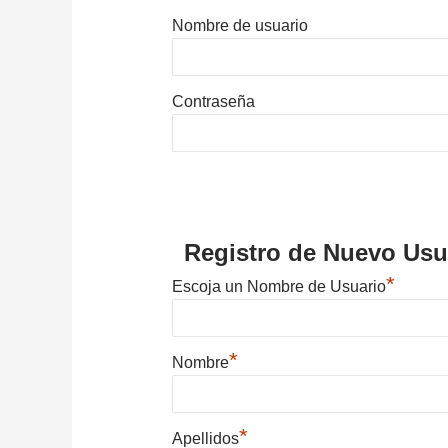
Nombre de usuario
Contraseña
Registro de Nuevo Usu
*
Escoja un Nombre de Usuario
*
Nombre
*
Apellidos