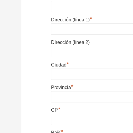
*
Dirección (línea 1)
Dirección (línea 2)
*
Ciudad
*
Provincia
*
CP
*
País