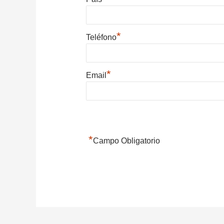
*
Teléfono
*
Email
*
Campo Obligatorio