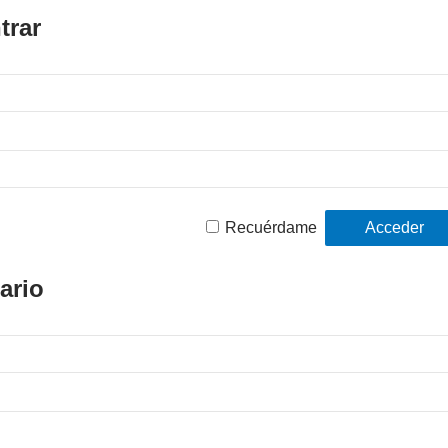
trar
Recuérdame
ario