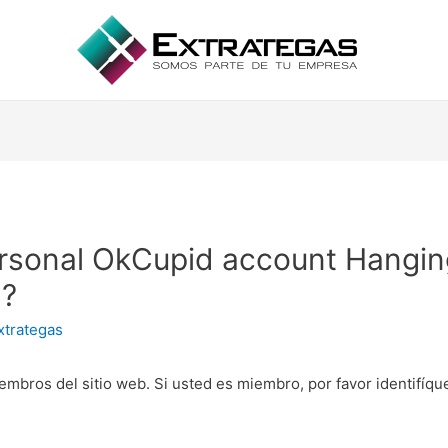
ersonal OkCupid account Hangin
n?
xtrategas
embros del sitio web. Si usted es miembro, por favor identifíq