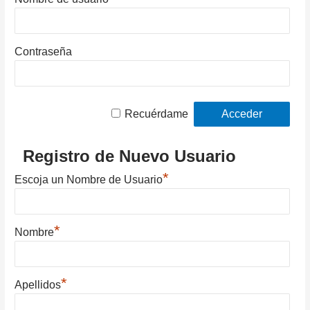
Contraseña
Recuérdame
Registro de Nuevo Usuario
*
Escoja un Nombre de Usuario
*
Nombre
*
Apellidos