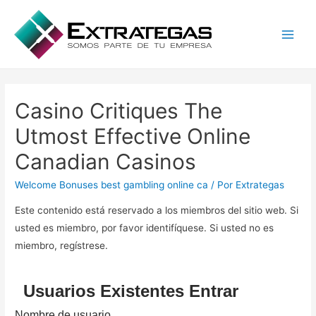
Main
Men
Casino Critiques The
Utmost Effective Online
Canadian Casinos
Welcome Bonuses best gambling online ca
/ Por
Extrategas
Este contenido está reservado a los miembros del sitio web. Si
usted es miembro, por favor identifíquese. Si usted no es
miembro, regístrese.
Usuarios Existentes Entrar
Nombre de usuario