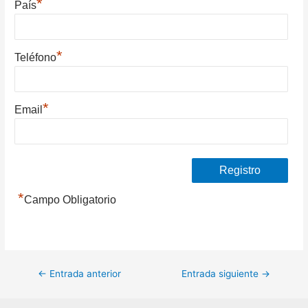
*
País
*
Teléfono
*
Email
*
Campo Obligatorio
Navegación
←
Entrada anterior
Entrada siguiente
→
de