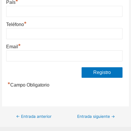
*
País
*
Teléfono
*
Email
*
Campo Obligatorio
Navegación
←
Entrada anterior
Entrada siguiente
→
de