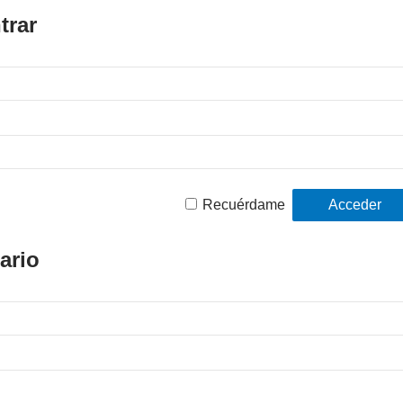
trar
Recuérdame
ario