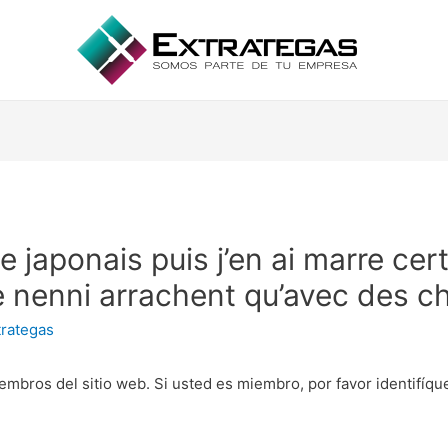
e japonais puis j’en ai marre c
e nenni arrachent qu’avec des c
trategas
embros del sitio web. Si usted es miembro, por favor identifíq