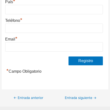
*
País
*
Teléfono
*
Email
*
Campo Obligatorio
Navegación
←
Entrada anterior
Entrada siguiente
→
de