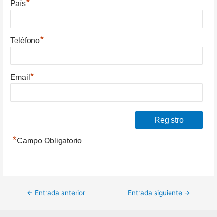
*
País
*
Teléfono
*
Email
*
Campo Obligatorio
Navegación
←
Entrada anterior
Entrada siguiente
→
de