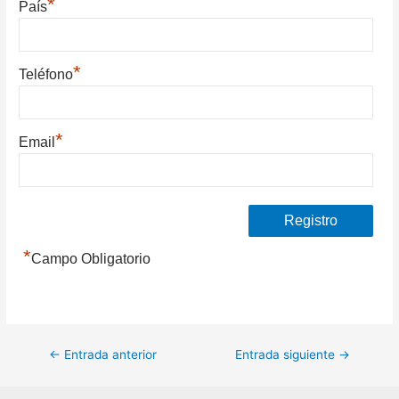
*
País
*
Teléfono
*
Email
*
Campo Obligatorio
Navegación
←
Entrada anterior
Entrada siguiente
→
de