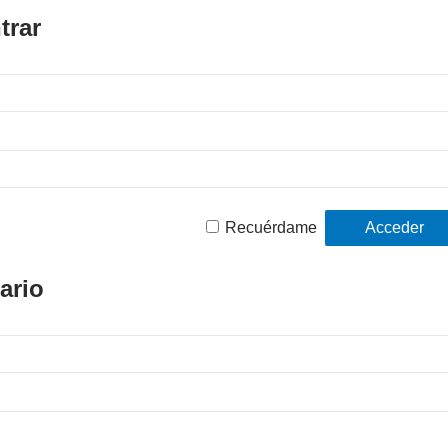
trar
Recuérdame
ario