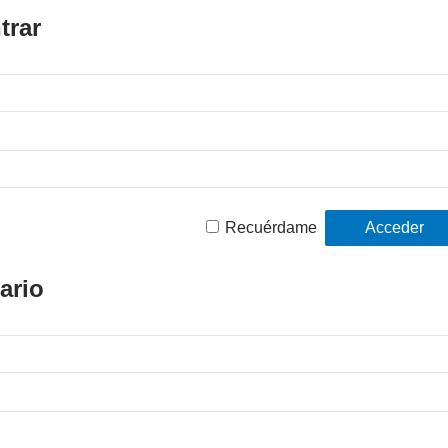
trar
Recuérdame
ario