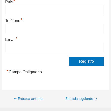
*
País
*
Teléfono
*
Email
*
Campo Obligatorio
Navegación
←
Entrada anterior
Entrada siguiente
→
de