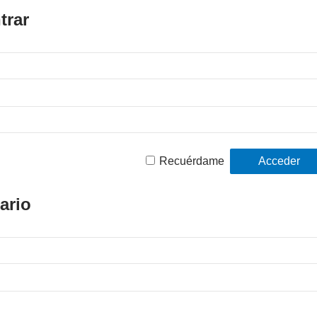
trar
Recuérdame
ario