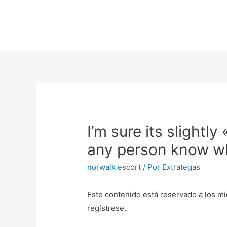
I’m sure its slightl
any person know wh
norwalk escort
/ Por
Extrategas
Este contenido está reservado a los mi
regístrese.