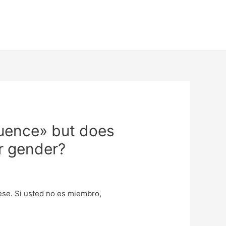
equence» but does
r gender?
uese. Si usted no es miembro,