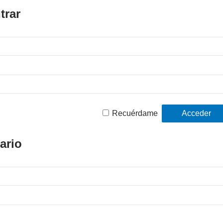
trar
Recuérdame
ario