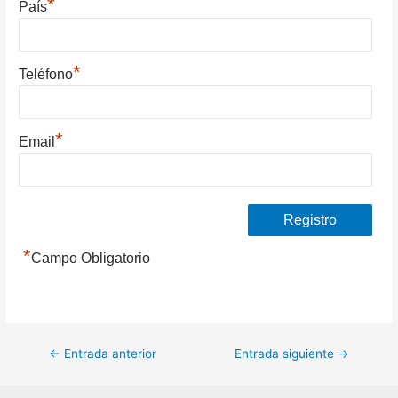
*
País
*
Teléfono
*
Email
*
Campo Obligatorio
Navegación
←
Entrada anterior
Entrada siguiente
→
de