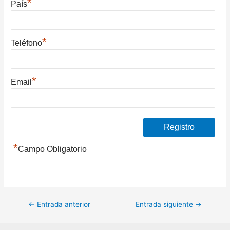
*
País
*
Teléfono
*
Email
*
Campo Obligatorio
Navegación
←
Entrada anterior
Entrada siguiente
→
de