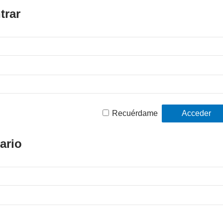
trar
Recuérdame
ario