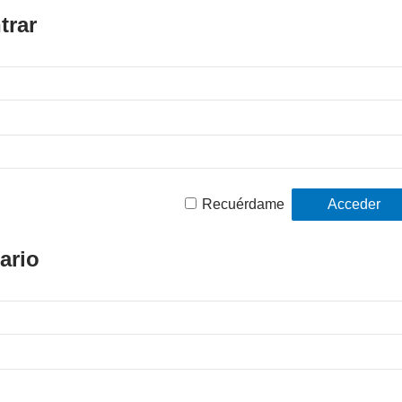
trar
Recuérdame
ario