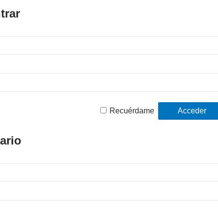
trar
Recuérdame
ario