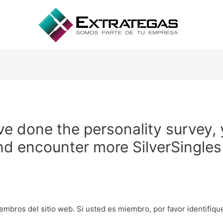
 done the personality survey, y
and encounter more SilverSingle
y
embros del sitio web. Si usted es miembro, por favor identifíq