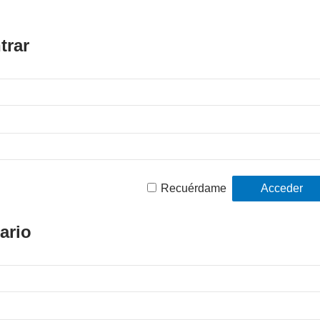
trar
Recuérdame
ario