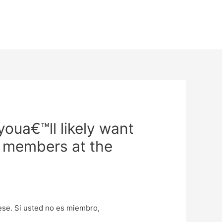
oua€™ll likely want
s members at the
uese. Si usted no es miembro,