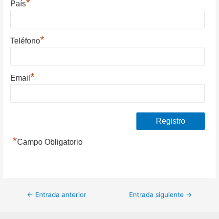
*
País
*
Teléfono
*
Email
*
Campo Obligatorio
Navegación
←
Entrada anterior
Entrada siguiente
→
de