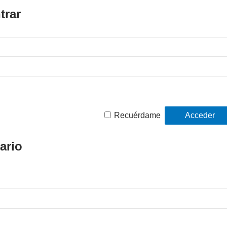
trar
Recuérdame
ario