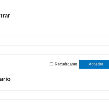
trar
Recuérdame
ario