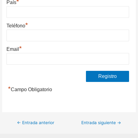
*
País
*
Teléfono
*
Email
*
Campo Obligatorio
Navegación
←
Entrada anterior
Entrada siguiente
→
de