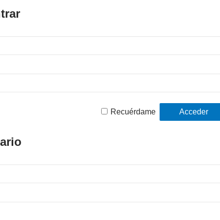
trar
Recuérdame
ario