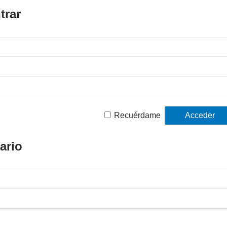
trar
Recuérdame
ario