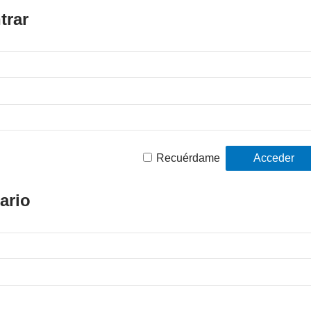
trar
Recuérdame
ario