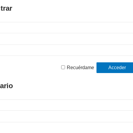
trar
Recuérdame
ario