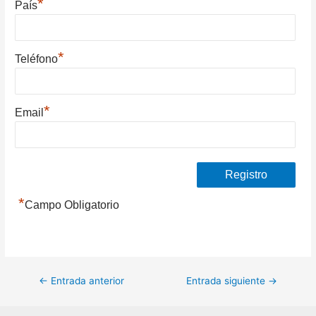
*
País
*
Teléfono
*
Email
*
Campo Obligatorio
Navegación
←
Entrada anterior
Entrada siguiente
→
de