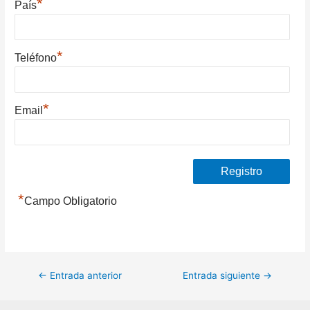
*
País
*
Teléfono
*
Email
*
Campo Obligatorio
Navegación
←
Entrada anterior
Entrada siguiente
→
de