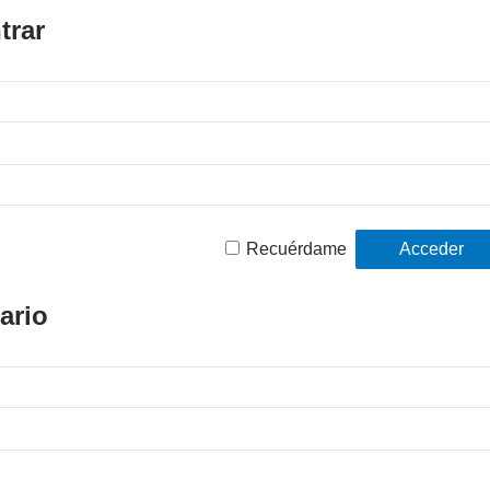
trar
Recuérdame
ario