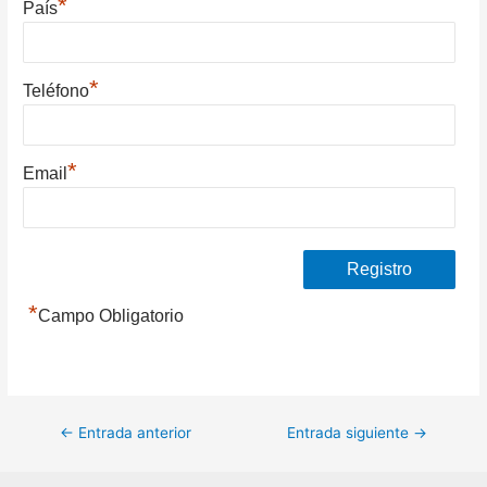
*
País
*
Teléfono
*
Email
*
Campo Obligatorio
Navegación
←
Entrada anterior
Entrada siguiente
→
de