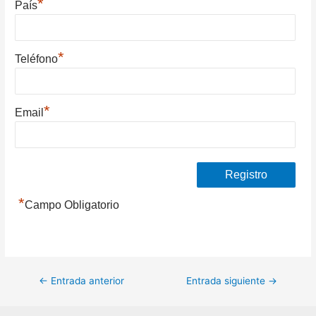
*
País
*
Teléfono
*
Email
*
Campo Obligatorio
Navegación
←
Entrada anterior
Entrada siguiente
→
de