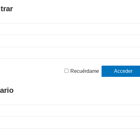
trar
Recuérdame
ario