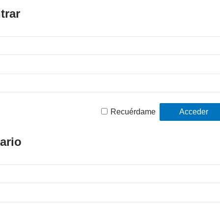
trar
Recuérdame
ario