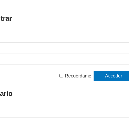
trar
Recuérdame
ario