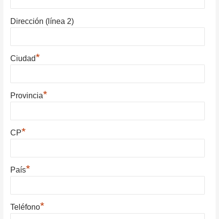
Dirección (línea 2)
*
Ciudad
*
Provincia
*
CP
*
País
*
Teléfono