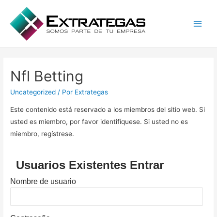
Main
Men
Nfl Betting
Uncategorized
/ Por
Extrategas
Este contenido está reservado a los miembros del sitio web. Si
usted es miembro, por favor identifíquese. Si usted no es
miembro, regístrese.
Usuarios Existentes Entrar
Nombre de usuario