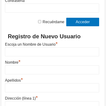
Contraseña
Recuérdame
Registro de Nuevo Usuario
*
Escoja un Nombre de Usuario
*
Nombre
*
Apellidos
*
Dirección (línea 1)