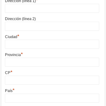
*
Dirección (línea 1)
Dirección (línea 2)
*
Ciudad
*
Provincia
*
CP
*
País