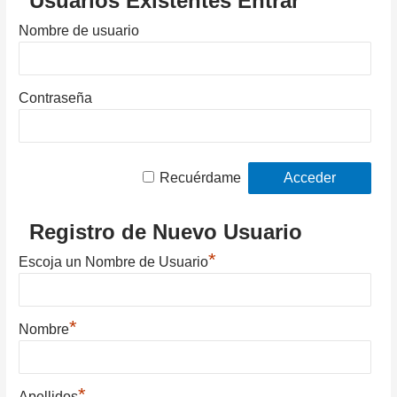
Usuarios Existentes Entrar
Nombre de usuario
Contraseña
Recuérdame
Registro de Nuevo Usuario
*
Escoja un Nombre de Usuario
*
Nombre
*
Apellidos