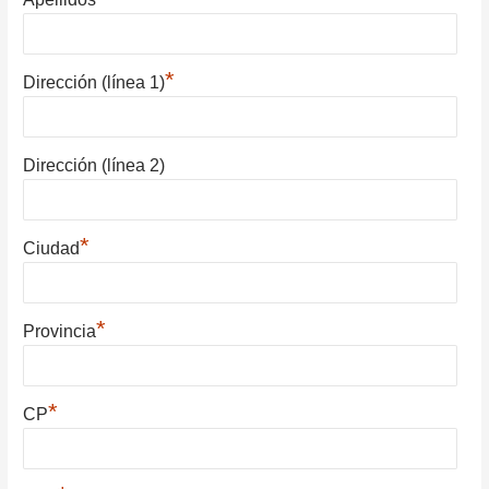
*
Dirección (línea 1)
Dirección (línea 2)
*
Ciudad
*
Provincia
*
CP