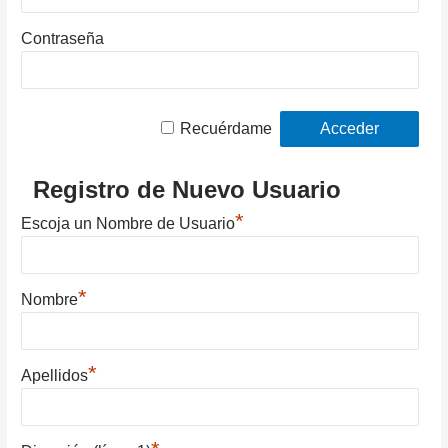
Contraseña
Recuérdame
Registro de Nuevo Usuario
*
Escoja un Nombre de Usuario
*
Nombre
*
Apellidos