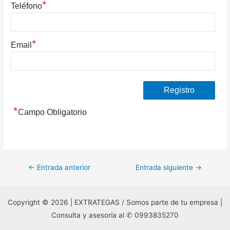
*
Teléfono
*
Email
*
Campo Obligatorio
Navegación
←
Entrada anterior
Entrada siguiente
→
de
entradas
Copyright © 2026 | EXTRATEGAS / Somos parte de tu empresa |
Consulta y asesoría al ✆ 0993835270