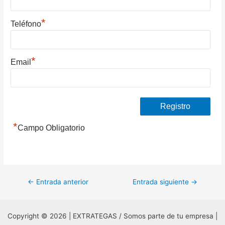
*
Teléfono
*
Email
*
Campo Obligatorio
Navegación
←
Entrada anterior
Entrada siguiente
→
de
entradas
Copyright © 2026 | EXTRATEGAS / Somos parte de tu empresa |