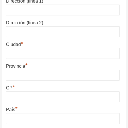
*
Dirección (línea 1)
Dirección (línea 2)
*
Ciudad
*
Provincia
*
CP
*
País