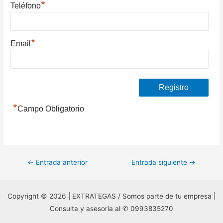
*
Teléfono
*
Email
*
Campo Obligatorio
Navegación
←
Entrada anterior
Entrada siguiente
→
de
entradas
Copyright © 2026 | EXTRATEGAS / Somos parte de tu empresa |
Consulta y asesoría al ✆ 0993835270