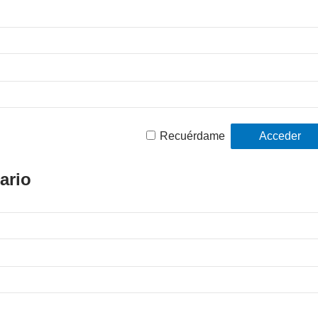
Recuérdame
ario