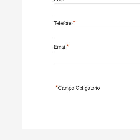
*
Teléfono
*
Email
*
Campo Obligatorio