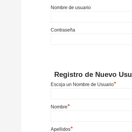
Nombre de usuario
Contraseña
Registro de Nuevo Usu
*
Escoja un Nombre de Usuario
*
Nombre
*
Apellidos