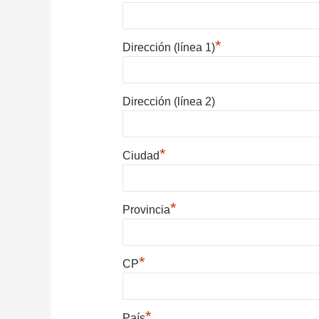
*
Dirección (línea 1)
Dirección (línea 2)
*
Ciudad
*
Provincia
*
CP
*
País